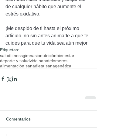
de cualquier hábito que aumente el 
estrés oxidativo.
¡Me despido de ti hasta el próximo 
artículo, no sin antes animarte a que te 
cuides para que tu vida sea aún mejor!
Etiquetas:
salud
fitness
gimnasio
nutrición
bienestar
deporte y salud
vida sana
telomeros
alimentación sana
dieta sana
genética
Comentarios