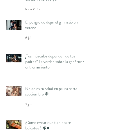
hace 3 días
El peligro de dejar el gimnasio en
verano
6 jul
¿Tus músculos dependen de tus
padres? La verdad sobre la genética y
entrenamiento
16 jun
No dejes tu salud en pausa hasta
septiembre 🛑
3 jun
¿Cómo evitar que tu dieta te
boicotee? 🧠❌