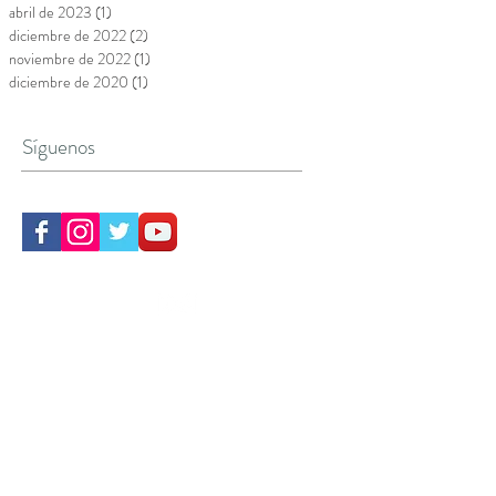
abril de 2023
(1)
1 entrada
diciembre de 2022
(2)
2 entradas
noviembre de 2022
(1)
1 entrada
diciembre de 2020
(1)
1 entrada
Síguenos
CONTACTA CON NOSOTROS
HORARIO
L / V- 8:00/14:00 - 16:00/22:00
S Y D - 9:30 / 14:00
Avenida Juan Carlos I, 66,
Villanueva del Pardillo
Madrid
Política de privacidad