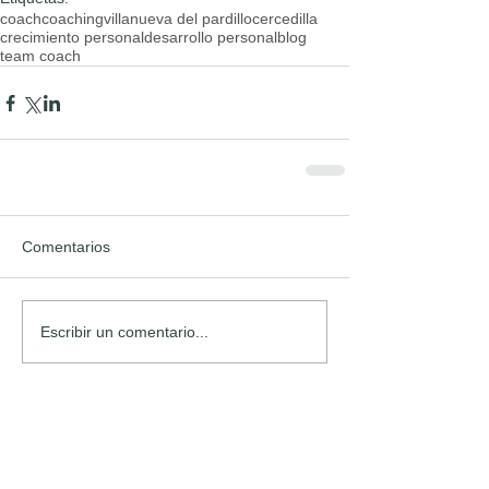
coach
coaching
villanueva del pardillo
cercedilla
crecimiento personal
desarrollo personal
blog
team coach
Comentarios
Escribir un comentario...