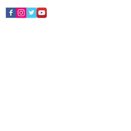
CONTACTA CON NOSOTROS
HORARIO
L / V- 8:00/14:00 - 16:00/22:00
S Y D - 9:30 / 14:00
Avenida Juan Carlos I, 66,
Villanueva del Pardillo
Madrid
Política de privacidad