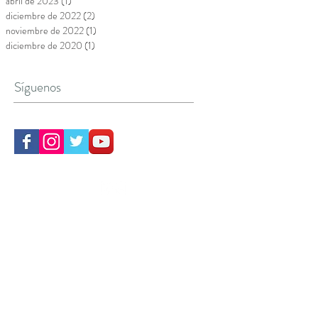
abril de 2023
(1)
1 entrada
diciembre de 2022
(2)
2 entradas
noviembre de 2022
(1)
1 entrada
diciembre de 2020
(1)
1 entrada
Síguenos
CONTACTA CON NOSOTROS
HORARIO
L / V- 8:00/14:00 - 16:00/22:00
S Y D - 9:30 / 14:00
Avenida Juan Carlos I, 66,
Villanueva del Pardillo
Madrid
Política de privacidad