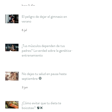
hace 5 días
El peligro de dejar el gimnasio en
verano
6 jul
¿Tus músculos dependen de tus
padres? La verdad sobre la genética y
entrenamiento
16 jun
No dejes tu salud en pausa hasta
septiembre 🛑
3 jun
¿Cómo evitar que tu dieta te
boicotee? 🧠❌