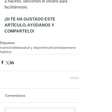
a hacerlo, utilicemos el verano para 
facilitárnoslo.
¡SI TE HA GUSTADO ESTE 
ARTÍCULO, AYÚDANOS Y 
COMPARTELO!
Etiquetas:
nutrición
dieta
salud y deporte
nutricionista
verano
hábitos
Comentarios