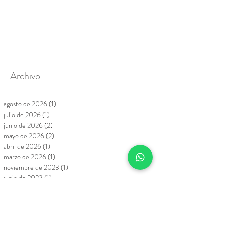
¿Pensando en borrarte del gimnasio hasta
septiembre? Descubre por qué el verano en el
Pardillo es la mejor época para consolidar tus
hábitos saludables, mantener tus resultados o
empezar de cero sin estrés. ¡No dejes tu salud en
pausa! 🛑💪
Archivo
agosto de 2026
(1)
1 entrada
julio de 2026
(1)
1 entrada
junio de 2026
(2)
2 entradas
mayo de 2026
(2)
2 entradas
abril de 2026
(1)
1 entrada
marzo de 2026
(1)
1 entrada
noviembre de 2023
(1)
1 entrada
junio de 2023
(1)
1 entrada