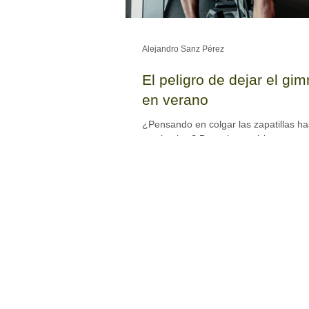
Alejandro Sanz Pérez
El peligro de dejar el gi
en verano
¿Pensando en colgar las zapatillas ha
septiembre? Descubre qué le ocurre 
a tu cuerpo si dejas de entrenar dura
meses en vacaciones y cómo evitar el
"Efecto Retroceso" sin renunciar al ve
Mantén tus resultados a raya con nue
solución rápida en Villanueva del Pardi