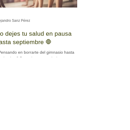
ejandro Sanz Pérez
o dejes tu salud en pausa
asta septiembre 🛑
ensando en borrarte del gimnasio hasta
ptiembre? Descubre por qué el verano en el
rdillo es la mejor época para consolidar tus
bitos saludables, mantener tus resultados o
pezar de cero sin estrés. ¡No dejes tu salud
 pausa! 🛑💪