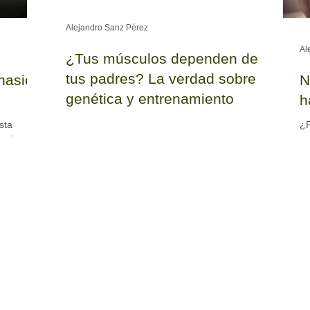
Alejandro Sanz Pérez
Al
¿Tus músculos dependen de
tus padres? La verdad sobre la
mnasio
N
genética y entrenamiento
h
¿Están tus resultados en el gimnasio escritos
sta
¿P
en tu ADN o tus hábitos pueden ganarle la
realmente
se
partida a los genes? Descubre qué papel juega
nte dos
Pa
realmente la genética en tus entrenamientos en
 temido
há
Dynamic Life Villanueva del Pardillo y cómo
rano.
em
activar el "interruptor" de tu cuerpo.
stra
en
llo.