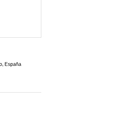
lo, España
CONTACTA CON NOSOTROS
HORARIO