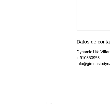
Datos de conta
Dynamic Life Villan
+ 910850953
info@gimnasiodyna
Suscríbete a Dnews